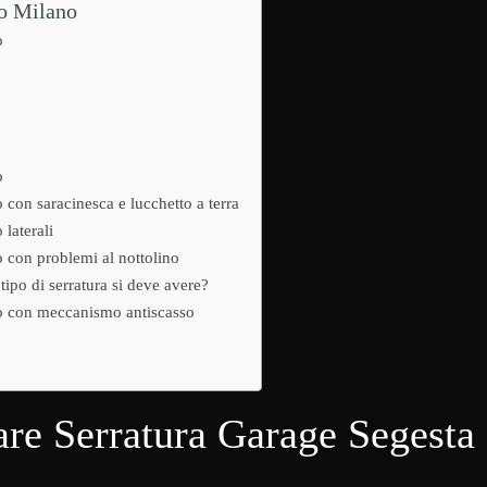
ro Milano
o
o
con saracinesca e lucchetto a terra
laterali
 con problemi al nottolino
tipo di serratura si deve avere?
o con meccanismo antiscasso
re Serratura Garage Segesta