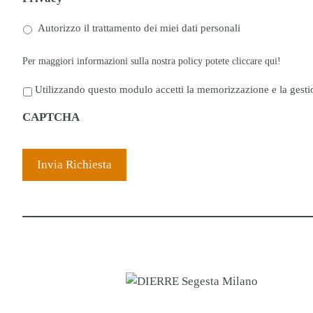
Autorizzo il trattamento dei miei dati personali
Per maggiori informazioni sulla nostra policy potete cliccare
qui!
P
Utilizzando questo modulo accetti la memorizzazione e la gestio
r
CAPTCHA
i
v
a
c
y
*