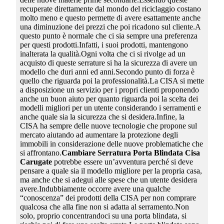
recuperate direttamente dal mondo del riciclaggio costano
molto meno e questo permette di avere esattamente anche
una diminuzione dei prezzi che poi ricadono sul cliente.A
questo punto è normale che ci sia sempre una preferenza
per questi prodotti.Infatti, i suoi prodotti, mantengono
inalterata la qualità.Ogni volta che ci si rivolge ad un
acquisto di queste serrature si ha la sicurezza di avere un
modello che duri anni ed anni.Secondo punto di forza è
quello che riguarda poi la professionalità.La CISA si mette
a disposizione un servizio per i propri clienti proponendo
anche un buon aiuto per quanto riguarda poi la scelta dei
modelli migliori per un utente considerando i serramenti e
anche quale sia la sicurezza che si desidera.Infine, la
CISA ha sempre delle nuove tecnologie che propone sul
mercato aiutando ad aumentare la protezione degli
immobili in considerazione delle nuove problematiche che
si affrontano.
Cambiare Serratura Porta Blindata Cisa
Carugate
potrebbe essere un’avventura perché si deve
pensare a quale sia il modello migliore per la propria casa,
ma anche che si adegui alle spese che un utente desidera
avere.Indubbiamente occorre avere una qualche
“conoscenza” dei prodotti della CISA per non comprare
qualcosa che alla fine non si adatta al serramento.Non
solo, proprio concentrandoci su una porta blindata, si