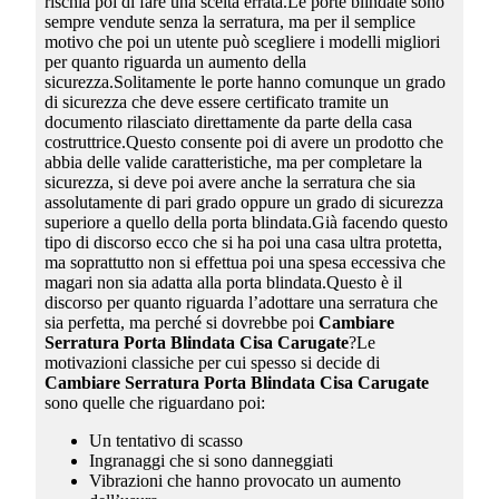
rischia poi di fare una scelta errata.Le porte blindate sono
sempre vendute senza la serratura, ma per il semplice
motivo che poi un utente può scegliere i modelli migliori
per quanto riguarda un aumento della
sicurezza.Solitamente le porte hanno comunque un grado
di sicurezza che deve essere certificato tramite un
documento rilasciato direttamente da parte della casa
costruttrice.Questo consente poi di avere un prodotto che
abbia delle valide caratteristiche, ma per completare la
sicurezza, si deve poi avere anche la serratura che sia
assolutamente di pari grado oppure un grado di sicurezza
superiore a quello della porta blindata.Già facendo questo
tipo di discorso ecco che si ha poi una casa ultra protetta,
ma soprattutto non si effettua poi una spesa eccessiva che
magari non sia adatta alla porta blindata.Questo è il
discorso per quanto riguarda l’adottare una serratura che
sia perfetta, ma perché si dovrebbe poi
Cambiare
Serratura Porta Blindata Cisa Carugate
?Le
motivazioni classiche per cui spesso si decide di
Cambiare Serratura Porta Blindata Cisa Carugate
sono quelle che riguardano poi:
Un tentativo di scasso
Ingranaggi che si sono danneggiati
Vibrazioni che hanno provocato un aumento