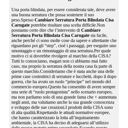
Una porta blindata, per essere considerata tale, deve avere
una buona serratura che possa sostenere il suo
peso.Spesso
Cambiare Serratura Porta Blindata Cisa
Carugate
potrebbe risultare una scelta difficile.Non
possiamo certo dire che l’intervento di
Cambiare
Serratura Porta Blindata Cisa Carugate
sia facile,
anche perché ci sono molte cose da sapere e altrettante che
riguardano poi gli “step”, cioè i passaggi, per eseguire uno
smontaggio e un rimontaggio di una serratura.Per quale
motivo ci si dovrebbe rivolgere al marchio della CISA?
Tutti lo conosciamo, magari non ci abbiamo mai fatto
caso, ma proprio la serratura della nostra casa fa parte di
questo marchio.Consideriamo che è stata anche una delle
prime case costruttrici di serrature e lucchetti, dopo il dopo
guerra, che ha avuto un ruolo “principe” nel mondo del
commercio europeo.Questo ha consentito di avere sempre
una serie di “ruolo protagonista” nello scenario europeo,
ma non parliamo solo di una grande fama che + aumentata
negli anni, ma valutiamo anche la sua grande conoscenza
e sviluppo delle sue creazioni.I prodotti della CISA sono
di alta qualità.Rispettando le attuali normative europee,
che hanno caratterizzato la lotta all’inquinamento
ambientale, la CISA ha deciso di adeguarsi all’utilizzo
delle nuove materie prime secondarie.Essendo queste