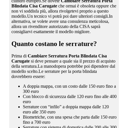
cilindro europeo.Se dovete
Cambiare Serratura Porta
Blindata Cisa Carugate
che ormai è obsoleta oppure che
non vi soddisfa più, allora rivolgetevi proprio a questo
modello.Un tecnico vi potrà poi dare ulteriori consigli.In
alternativa, se volete avere una consulenza meticolosa,
allora un rivenditore autorizzato della CISA saprà
consigliarvi esattamente il modello migliore.
Quanto costano le serrature?
Prima di
Cambiare Serratura Porta Blindata Cisa
Carugate
si deve pensare a quale sia il prezzo di acquisto
della serratura.La manodopera potrebbe poi dipendere dal
modello scelto.Le serrature per la porta blindata
dovrebbero essere:
A doppia mappa, con un costo dalle 150 euro fino a
300 euro
Con blocco di sicurezza dalle 120 euro fino alle 400
euro
Serrature con “infilo” a doppia mappa dalle 120
euro alle 350 euro
Biometriche, con una spesa che parta dalle 150 euro
fino a 700 euro
Serrature con sistema di domotica dalle 200 alle 300