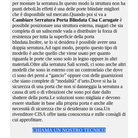
per montare la serratura.In questo modo la struttura non ha
punti deboli.In effetti è una delle porte blindate migliori
che è disponibile sul mercato.Quando poi si va a
Cambiare Serratura Porta Blindata Cisa Carugate
è
possibile posizionare una struttura esterna, magari che sia
completa di un saliscende vada a distribuire la forza di
resistenza per tutta la superficie della porta
blindata.Inoltre, se lo si desidera è possibile avere una
doppia serratura.Ad ogni modo, proprio questo tipo di
modello è anche quello che viene usato per quanto
riguarda le porte che sono solo in legno oppure in altri
materiali.Oltre alla serratura Sali scendi, ci sono anche altri
modelli che sono in esterno con un controtelaio che dove
ci sono dei perni a “gancio” oppure con delle guarnizioni
che siano complete di “modalità” d’urto.Dove si ha la
sicurezza di una porta che non si danneggia la serratura a
causa di urti o di vibrazioni che sono poi date dallo
sbattere della porta.Le soluzioni sono migliaia e devono
essere studiate in base alla propria porta e anche alle
necessità di sicurezza che si desiderano in casa.Un
rivenditore CISA offre tanta conoscenza e mille consigli di
cui approfittare.
CHIAMA UN NOSTRO TECNICO