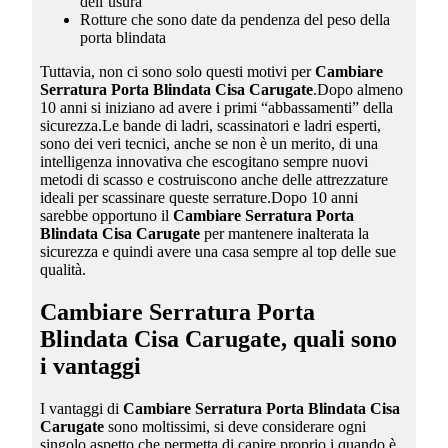
dell’usura
Rotture che sono date da pendenza del peso della
porta blindata
Tuttavia, non ci sono solo questi motivi per
Cambiare
Serratura Porta Blindata Cisa Carugate
.Dopo almeno
10 anni si iniziano ad avere i primi “abbassamenti” della
sicurezza.Le bande di ladri, scassinatori e ladri esperti,
sono dei veri tecnici, anche se non è un merito, di una
intelligenza innovativa che escogitano sempre nuovi
metodi di scasso e costruiscono anche delle attrezzature
ideali per scassinare queste serrature.Dopo 10 anni
sarebbe opportuno il
Cambiare Serratura Porta
Blindata Cisa Carugate
per mantenere inalterata la
sicurezza e quindi avere una casa sempre al top delle sue
qualità.
Cambiare Serratura Porta
Blindata Cisa Carugate
, quali sono
i vantaggi
I vantaggi di
Cambiare Serratura Porta Blindata Cisa
Carugate
sono moltissimi, si deve considerare ogni
singolo aspetto che permetta di capire proprio i quando è