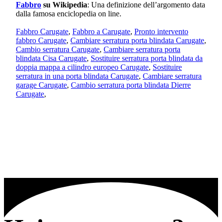
Fabbro
su Wikipedia
: Una definizione dell’argomento data
dalla famosa enciclopedia on line.
Fabbro Carugate
,
Fabbro a Carugate
,
Pronto intervento
fabbro Carugate
,
Cambiare serratura porta blindata Carugate
,
Cambio serratura Carugate
,
Cambiare serratura porta
blindata Cisa Carugate
,
Sostituire serratura porta blindata da
doppia mappa a cilindro europeo Carugate
,
Sostituire
serratura in una porta blindata Carugate
,
Cambiare serratura
garage Carugate
,
Cambio serratura porta blindata Dierre
Carugate
,