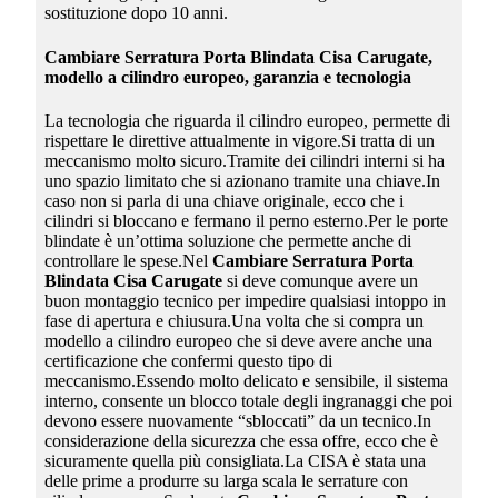
sostituzione dopo 10 anni.
Cambiare Serratura Porta Blindata Cisa Carugate
,
modello a cilindro europeo, garanzia e tecnologia
La tecnologia che riguarda il cilindro europeo, permette di
rispettare le direttive attualmente in vigore.Si tratta di un
meccanismo molto sicuro.Tramite dei cilindri interni si ha
uno spazio limitato che si azionano tramite una chiave.In
caso non si parla di una chiave originale, ecco che i
cilindri si bloccano e fermano il perno esterno.Per le porte
blindate è un’ottima soluzione che permette anche di
controllare le spese.Nel
Cambiare Serratura Porta
Blindata Cisa Carugate
si deve comunque avere un
buon montaggio tecnico per impedire qualsiasi intoppo in
fase di apertura e chiusura.Una volta che si compra un
modello a cilindro europeo che si deve avere anche una
certificazione che confermi questo tipo di
meccanismo.Essendo molto delicato e sensibile, il sistema
interno, consente un blocco totale degli ingranaggi che poi
devono essere nuovamente “sbloccati” da un tecnico.In
considerazione della sicurezza che essa offre, ecco che è
sicuramente quella più consigliata.La CISA è stata una
delle prime a produrre su larga scala le serrature con