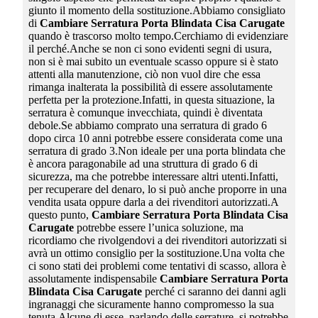
giunto il momento della sostituzione.Abbiamo consigliato
di
Cambiare Serratura Porta Blindata Cisa Carugate
quando è trascorso molto tempo.Cerchiamo di evidenziare
il perché.Anche se non ci sono evidenti segni di usura,
non si è mai subito un eventuale scasso oppure si è stato
attenti alla manutenzione, ciò non vuol dire che essa
rimanga inalterata la possibilità di essere assolutamente
perfetta per la protezione.Infatti, in questa situazione, la
serratura è comunque invecchiata, quindi è diventata
debole.Se abbiamo comprato una serratura di grado 6
dopo circa 10 anni potrebbe essere considerata come una
serratura di grado 3.Non ideale per una porta blindata che
è ancora paragonabile ad una struttura di grado 6 di
sicurezza, ma che potrebbe interessare altri utenti.Infatti,
per recuperare del denaro, lo si può anche proporre in una
vendita usata oppure darla a dei rivenditori autorizzati.A
questo punto,
Cambiare Serratura Porta Blindata Cisa
Carugate
potrebbe essere l’unica soluzione, ma
ricordiamo che rivolgendovi a dei rivenditori autorizzati si
avrà un ottimo consiglio per la sostituzione.Una volta che
ci sono stati dei problemi come tentativi di scasso, allora è
assolutamente indispensabile
Cambiare Serratura Porta
Blindata Cisa Carugate
perché ci saranno dei danni agli
ingranaggi che sicuramente hanno compromesso la sua
tenuta.Alcune di esse, parlando delle serrature, si potrebbe