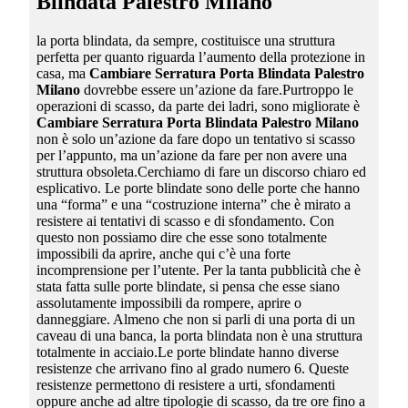
Blindata Palestro Milano
la porta blindata, da sempre, costituisce una struttura
perfetta per quanto riguarda l’aumento della protezione in
casa, ma
Cambiare Serratura Porta Blindata Palestro
Milano
dovrebbe essere un’azione da fare.Purtroppo le
operazioni di scasso, da parte dei ladri, sono migliorate è
Cambiare Serratura Porta Blindata Palestro Milano
non è solo un’azione da fare dopo un tentativo si scasso
per l’appunto, ma un’azione da fare per non avere una
struttura obsoleta.Cerchiamo di fare un discorso chiaro ed
esplicativo. Le porte blindate sono delle porte che hanno
una “forma” e una “costruzione interna” che è mirato a
resistere ai tentativi di scasso e di sfondamento. Con
questo non possiamo dire che esse sono totalmente
impossibili da aprire, anche qui c’è una forte
incomprensione per l’utente. Per la tanta pubblicità che è
stata fatta sulle porte blindate, si pensa che esse siano
assolutamente impossibili da rompere, aprire o
danneggiare. Almeno che non si parli di una porta di un
caveau di una banca, la porta blindata non è una struttura
totalmente in acciaio.Le porte blindate hanno diverse
resistenze che arrivano fino al grado numero 6. Queste
resistenze permettono di resistere a urti, sfondamenti
oppure anche ad altre tipologie di scasso, da tre ore fino a