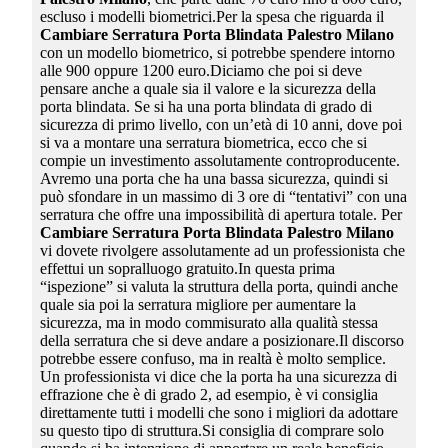
escluso i modelli biometrici.Per la spesa che riguarda il
Cambiare Serratura Porta Blindata Palestro Milano
con un modello biometrico, si potrebbe spendere intorno
alle 900 oppure 1200 euro.Diciamo che poi si deve
pensare anche a quale sia il valore e la sicurezza della
porta blindata. Se si ha una porta blindata di grado di
sicurezza di primo livello, con un’età di 10 anni, dove poi
si va a montare una serratura biometrica, ecco che si
compie un investimento assolutamente controproducente.
Avremo una porta che ha una bassa sicurezza, quindi si
può sfondare in un massimo di 3 ore di “tentativi” con una
serratura che offre una impossibilità di apertura totale. Per
Cambiare Serratura Porta Blindata Palestro Milano
vi dovete rivolgere assolutamente ad un professionista che
effettui un sopralluogo gratuito.In questa prima
“ispezione” si valuta la struttura della porta, quindi anche
quale sia poi la serratura migliore per aumentare la
sicurezza, ma in modo commisurato alla qualità stessa
della serratura che si deve andare a posizionare.Il discorso
potrebbe essere confuso, ma in realtà è molto semplice.
Un professionista vi dice che la porta ha una sicurezza di
effrazione che è di grado 2, ad esempio, è vi consiglia
direttamente tutti i modelli che sono i migliori da adottare
su questo tipo di struttura.Si consiglia di comprare solo