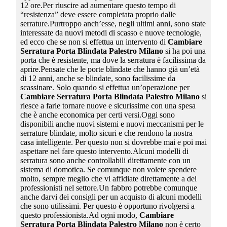
12 ore.Per riuscire ad aumentare questo tempo di
“resistenza” deve essere completata proprio dalle
serrature.Purtroppo anch’esse, negli ultimi anni, sono state
interessate da nuovi metodi di scasso e nuove tecnologie,
ed ecco che se non si effettua un intervento di
Cambiare
Serratura Porta Blindata Palestro Milano
si ha poi una
porta che è resistente, ma dove la serratura è facilissima da
aprire.Pensate che le porte blindate che hanno già un’età
di 12 anni, anche se blindate, sono facilissime da
scassinare. Solo quando si effettua un’operazione per
Cambiare Serratura Porta Blindata Palestro Milano
si
riesce a farle tornare nuove e sicurissime con una spesa
che è anche economica per certi versi.Oggi sono
disponibili anche nuovi sistemi e nuovi meccanismi per le
serrature blindate, molto sicuri e che rendono la nostra
casa intelligente. Per questo non si dovrebbe mai e poi mai
aspettare nel fare questo intervento.Alcuni modelli di
serratura sono anche controllabili direttamente con un
sistema di domotica. Se comunque non volete spendere
molto, sempre meglio che vi affidiate direttamente a dei
professionisti nel settore.Un fabbro potrebbe comunque
anche darvi dei consigli per un acquisto di alcuni modelli
che sono utilissimi. Per questo è opportuno rivolgersi a
questo professionista.Ad ogni modo,
Cambiare
Serratura Porta Blindata Palestro Milano
non è certo