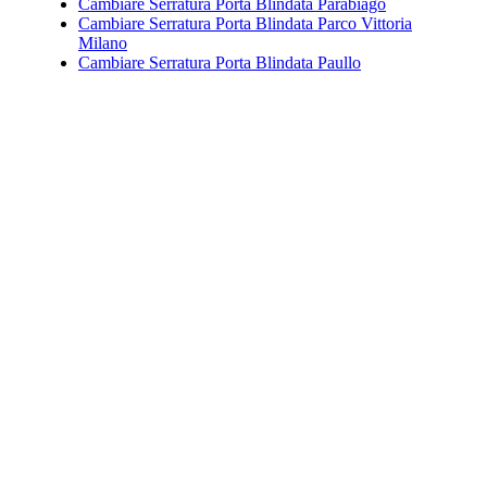
Cambiare Serratura Porta Blindata Parabiago
Cambiare Serratura Porta Blindata Parco Vittoria
Milano
Cambiare Serratura Porta Blindata Paullo