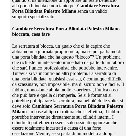
quando si ha intenzione di apportare un reale beneficio
alla porta blindata e non tanto per
Cambiare Serratura
Porta Blindata Palestro Milano
senza un valido
supporto specializzato.
Cambiare Serratura Porta Blindata Palestro Milano
bloccata, cosa fare
La serratura si blocca, un guaio che ci fa capire che
abbiamo una giornata proprio nera, ma se poi parliamo di
una porta blindata che ha questo “blocco”? Un problema
che richiede un intervento immediato da parte di un fabbro
che sarà l’unico professionista che potrebbe intervenire.
Tuttavia si va incontro ad altri problemi.La serratura di
una porta blindata, qualsiasi essa sia, è comunque difficile
da scassinare, non impossibile, ma di sicuro non è facile. Il
fabbro, nonostante abbia molto esperienza, l’unica cosa
che può fare è quella di romperla. Se si è fortunati si
potrebbe poi riparare la serratura, ma nel più delle volte, si
deve solo
Cambiare Serratura Porta Blindata Palestro
Milano
. In base al tipo di rottura che si effettua, il fabbro
potrebbe intervenire direttamente sui cilindri interni. I
cilindretti potrebbero essersi solo ossidati oppure anche
essere totalmente incastrati a causa di una forte
ossidazione.Mentre, se si parla di un modello a doppia