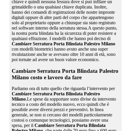
chiave e quindi nessuna fessura dove si può infilare un
grimaldello o una qualsiasi chiave duplicata. Inoltre,
hanno dei comandi di registrazioni delle nostre impronte
digitali oppure di altre parti del corpo che appartengono
solo al proprietario oppure a chiunque sia stato registrato
nel software interno della serratura stessa.A questo punto,
la nostra porta blindata ha la sicurezza di poter resistere a
qualsiasi effrazione. I modelli che hanno poi deciso di
Cambiare Serratura Porta Blindata Palestro Milano
con modelli biometrici hanno avuto anche una super
rivalutazione anche se avevano oltre 10 anni di età, sono
poi tornate ad avere un buon valore economico.
Cambiare Serratura Porta Blindata Palestro
Milano
costo e lavoro da fare
Parliamo ora di tutto quello che riguarda l’intervento per
Cambiare Serratura Porta Blindata Palestro
Milano
.Le spese da sopportare sono divise da intervento
tecnico a costo del modello nuovo, ecco quindi che è
possibile avere diversi prezzi e preventivi. In linea
generale, se non si cercano dei modelli particolarmente
costosi o comunque tecnologici, possiamo avere una
spesa, per il
Cambiare Serratura Porta Blindata
Palestro Milano
, che parte dalle 70 euro fino a 600 euro,