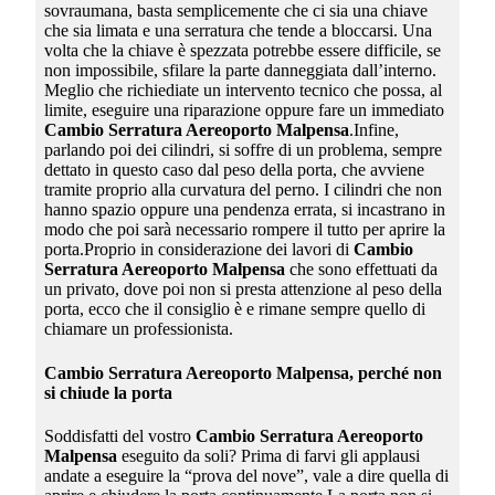
sovraumana, basta semplicemente che ci sia una chiave
che sia limata e una serratura che tende a bloccarsi. Una
volta che la chiave è spezzata potrebbe essere difficile, se
non impossibile, sfilare la parte danneggiata dall’interno.
Meglio che richiediate un intervento tecnico che possa, al
limite, eseguire una riparazione oppure fare un immediato
Cambio Serratura Aereoporto Malpensa
.Infine,
parlando poi dei cilindri, si soffre di un problema, sempre
dettato in questo caso dal peso della porta, che avviene
tramite proprio alla curvatura del perno. I cilindri che non
hanno spazio oppure una pendenza errata, si incastrano in
modo che poi sarà necessario rompere il tutto per aprire la
porta.Proprio in considerazione dei lavori di
Cambio
Serratura Aereoporto Malpensa
che sono effettuati da
un privato, dove poi non si presta attenzione al peso della
porta, ecco che il consiglio è e rimane sempre quello di
chiamare un professionista.
Cambio Serratura Aereoporto Malpensa
, perché non
si chiude la porta
Soddisfatti del vostro
Cambio Serratura Aereoporto
Malpensa
eseguito da soli? Prima di farvi gli applausi
andate a eseguire la “prova del nove”, vale a dire quella di