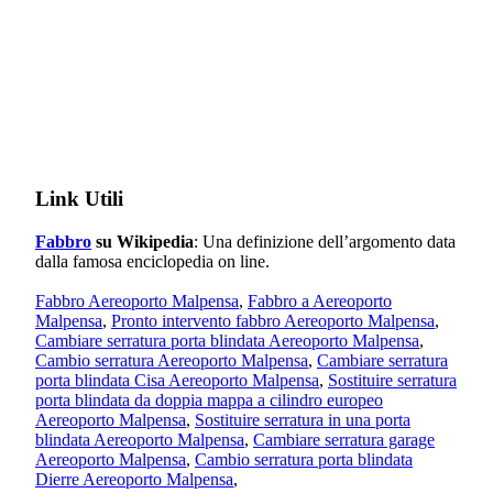
Link Utili
Fabbro
su Wikipedia
: Una definizione dell’argomento data
dalla famosa enciclopedia on line.
Fabbro Aereoporto Malpensa
,
Fabbro a Aereoporto
Malpensa
,
Pronto intervento fabbro Aereoporto Malpensa
,
Cambiare serratura porta blindata Aereoporto Malpensa
,
Cambio serratura Aereoporto Malpensa
,
Cambiare serratura
porta blindata Cisa Aereoporto Malpensa
,
Sostituire serratura
porta blindata da doppia mappa a cilindro europeo
Aereoporto Malpensa
,
Sostituire serratura in una porta
blindata Aereoporto Malpensa
,
Cambiare serratura garage
Aereoporto Malpensa
,
Cambio serratura porta blindata
Dierre Aereoporto Malpensa
,