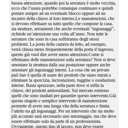
buona attenzione, quando poi la serratura è molto vecchia,
ecco che l’usura potrebbe comunque continuare e quindi
portare sempre ad un eventuale blocco oppure ad un
incastro della chiave al loro interno.Le manutenzioni, che
si devono effettuare su tutto quello che compone la casa,
sia strutture, serramenti che anche eventuali “ingranaggi”,
richiede un’attenzione una volta all’anno. Non tutte le
serrature che sono in casa soffriranno degli stessi
problemi. La porta della camera da letto, ad esempio,
verrà chiusa meno frequentemente della porta d’ingresso,
questo già vuol dire avere meno attenzioni.Come si
effettuano delle manutenzioni sulla serratura? Non si deve
smontare la struttura dalla sua postazione oppure anche
smontare gli ingranaggi interni. La cosa che un privato
può fare è quella di usare dei prodotti che siano mirati a
eliminare la sporcizia, incrostazioni, ruggine o ossidazioni
interne. Basta spruzzare, nella parte dove si infila la
chiave, dei prodotti antiossidanti. Sul mercato esistono
quelli che sono studiati per garantire questo intervento.Già
questo singolo e semplice intervento di manutenzione
permette di avere una lunga vita della serratura e limita
l’attrito tra gli ingranaggi. Per un intervento che sia molto
più accurato sarà necessario uno smontaggio, ma che deve
essere effettuato solo da parte di un professionista.
Ovviamente, questo tipo di lavoro, non deve essere