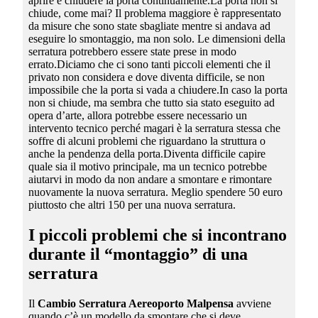
aprire e chiudere la porta continuamente.La porta non si
chiude, come mai? Il problema maggiore è rappresentato
da misure che sono state sbagliate mentre si andava ad
eseguire lo smontaggio, ma non solo. Le dimensioni della
serratura potrebbero essere state prese in modo
errato.Diciamo che ci sono tanti piccoli elementi che il
privato non considera e dove diventa difficile, se non
impossibile che la porta si vada a chiudere.In caso la porta
non si chiude, ma sembra che tutto sia stato eseguito ad
opera d’arte, allora potrebbe essere necessario un
intervento tecnico perché magari è la serratura stessa che
soffre di alcuni problemi che riguardano la struttura o
anche la pendenza della porta.Diventa difficile capire
quale sia il motivo principale, ma un tecnico potrebbe
aiutarvi in modo da non andare a smontare e rimontare
nuovamente la nuova serratura. Meglio spendere 50 euro
piuttosto che altri 150 per una nuova serratura.
I piccoli problemi che si incontrano
durante il “montaggio” di una
serratura
Il
Cambio Serratura Aereoporto Malpensa
avviene
quando c’è un modello da smontare che si deve