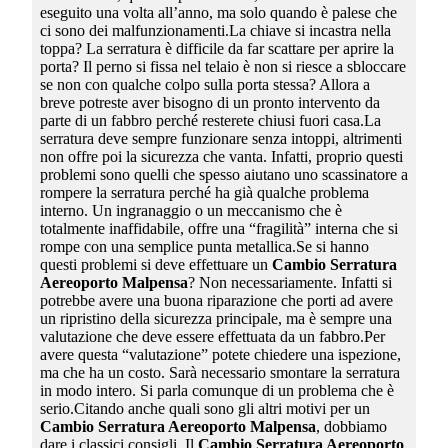
eseguito una volta all’anno, ma solo quando è palese che
ci sono dei malfunzionamenti.La chiave si incastra nella
toppa? La serratura è difficile da far scattare per aprire la
porta? Il perno si fissa nel telaio è non si riesce a sbloccare
se non con qualche colpo sulla porta stessa? Allora a
breve potreste aver bisogno di un pronto intervento da
parte di un fabbro perché resterete chiusi fuori casa.La
serratura deve sempre funzionare senza intoppi, altrimenti
non offre poi la sicurezza che vanta. Infatti, proprio questi
problemi sono quelli che spesso aiutano uno scassinatore a
rompere la serratura perché ha già qualche problema
interno. Un ingranaggio o un meccanismo che è
totalmente inaffidabile, offre una “fragilità” interna che si
rompe con una semplice punta metallica.Se si hanno
questi problemi si deve effettuare un
Cambio Serratura
Aereoporto Malpensa
? Non necessariamente. Infatti si
potrebbe avere una buona riparazione che porti ad avere
un ripristino della sicurezza principale, ma è sempre una
valutazione che deve essere effettuata da un fabbro.Per
avere questa “valutazione” potete chiedere una ispezione,
ma che ha un costo. Sarà necessario smontare la serratura
in modo intero. Si parla comunque di un problema che è
serio.Citando anche quali sono gli altri motivi per un
Cambio Serratura Aereoporto Malpensa
, dobbiamo
dare i classici consigli. Il
Cambio Serratura Aereoporto