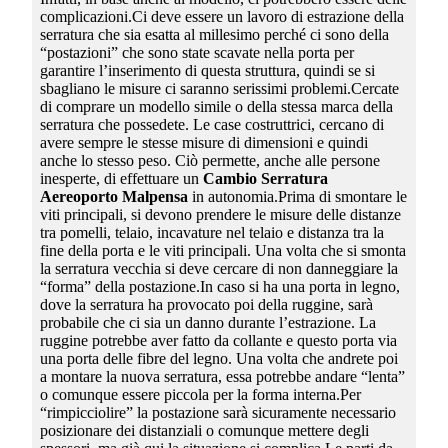
complicazioni.Ci deve essere un lavoro di estrazione della
serratura che sia esatta al millesimo perché ci sono della
“postazioni” che sono state scavate nella porta per
garantire l’inserimento di questa struttura, quindi se si
sbagliano le misure ci saranno serissimi problemi.Cercate
di comprare un modello simile o della stessa marca della
serratura che possedete. Le case costruttrici, cercano di
avere sempre le stesse misure di dimensioni e quindi
anche lo stesso peso. Ciò permette, anche alle persone
inesperte, di effettuare un
Cambio Serratura
Aereoporto Malpensa
in autonomia.Prima di smontare le
viti principali, si devono prendere le misure delle distanze
tra pomelli, telaio, incavature nel telaio e distanza tra la
fine della porta e le viti principali. Una volta che si smonta
la serratura vecchia si deve cercare di non danneggiare la
“forma” della postazione.In caso si ha una porta in legno,
dove la serratura ha provocato poi della ruggine, sarà
probabile che ci sia un danno durante l’estrazione. La
ruggine potrebbe aver fatto da collante e questo porta via
una porta delle fibre del legno. Una volta che andrete poi
a montare la nuova serratura, essa potrebbe andare “lenta”
o comunque essere piccola per la forma interna.Per
“rimpicciolire” la postazione sarà sicuramente necessario
posizionare dei distanziali o comunque mettere degli