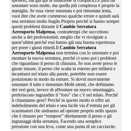
spessori, ma già qui la situazione si complica.Le parti da
smontare sono molte, ma quella più complessa è proprio la
maniglia. Se essa viene smontata e poi rimontata lenta,
vuol dire che avete commesso qualche errore e quindi sarà
una serratura molto fragile.Proprio perché si hanno sempre
questi problemi durante il
Cambio Serratura
Aereoporto Malpensa
, contrattempi che succedono
anche a dei professionisti, meglio che vi rivolgiate a
quest’ultimi perché essi hanno già una buona esperienza
per porre i giusti rimedi.Il
Cambio Serratura
Aereoporto Malpensa
non termina con lo smontare e poi
montare la nuova serratura, perché ci sono poi i problemi
che riguardano il perno di chiusura. Se non avete preso le
giuste misure, il perno che scatta in esterno per infilarsi e
incastrarsi nel telaio alla parete, potrebbe non essere
posizionato in modo da entrare. Si dovrà nuovamente
smontare il tutto e rimontare.Molti utenti, che definiamo
dei veri geni, invece di affrontare un nuovo smontaggio,
preferiscono ingrandire il “foro” che c’è nel telaio. Perché
li chiamiamo geni? Perché in questo modo si offre un
indebolimento del telaio e una facile via d’entrata per gli
scassinatori che andranno ad operare proprio nello spazio
che è rimasto per “rompere” direttamente il perno o gli
ingranaggi della serratura. Facendo una semplice
pressione con una leva, come una punta di un cacciavite.