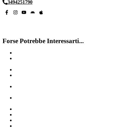
3494251790
Forse Potrebbe Interessarti...
Cambiare Serratura Garage Seregno
Cambiare Serratura Porta Blindata Cisa Centro Direzionale
Milano
Pronto Intervento Fabbro Bubbiano
Cambio Serratura Porta Blindata Dierre San Giuliano
Milanese
Sostituire Serratura Porta Blindata Da Doppia Mandata A
Cilindro Europeo Vanzago
Sostituire Serratura Porta Blindata Da Doppia Mandata A
Cilindro Europeo Gaggiano
Fabbro De Angeli Milano
Pronto Intervento Fabbro San Colombano al Lambro
Cambiare Serratura Porta Blindata Cisa Settala
Sostituire Serratura In Una Porta blindata Cesano Maderno