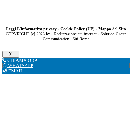
Leggi L'informativa privacy
-
Cookie Policy (UE)
-
Mappa del Sito
COPYRIGHT [c] 2026 by -
Realizzazione siti internet
-
Solution Group
Communication
|
Siti Roma
Chiudi
CHIAMA ORA
WHATSAPP
EMAIL