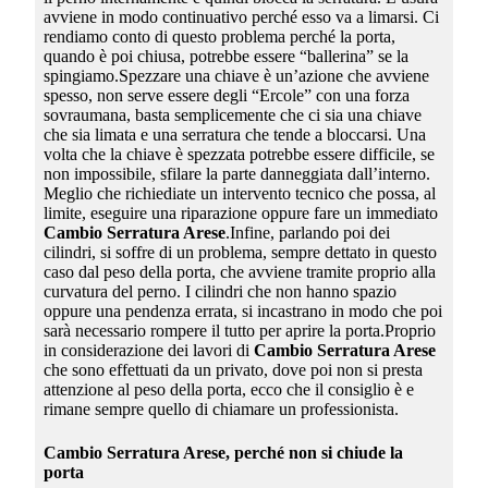
avviene in modo continuativo perché esso va a limarsi. Ci
rendiamo conto di questo problema perché la porta,
quando è poi chiusa, potrebbe essere “ballerina” se la
spingiamo.Spezzare una chiave è un’azione che avviene
spesso, non serve essere degli “Ercole” con una forza
sovraumana, basta semplicemente che ci sia una chiave
che sia limata e una serratura che tende a bloccarsi. Una
volta che la chiave è spezzata potrebbe essere difficile, se
non impossibile, sfilare la parte danneggiata dall’interno.
Meglio che richiediate un intervento tecnico che possa, al
limite, eseguire una riparazione oppure fare un immediato
Cambio Serratura Arese
.Infine, parlando poi dei
cilindri, si soffre di un problema, sempre dettato in questo
caso dal peso della porta, che avviene tramite proprio alla
curvatura del perno. I cilindri che non hanno spazio
oppure una pendenza errata, si incastrano in modo che poi
sarà necessario rompere il tutto per aprire la porta.Proprio
in considerazione dei lavori di
Cambio Serratura Arese
che sono effettuati da un privato, dove poi non si presta
attenzione al peso della porta, ecco che il consiglio è e
rimane sempre quello di chiamare un professionista.
Cambio Serratura Arese
, perché non si chiude la
porta