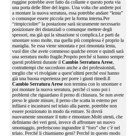
ruggine potrebbe aver fatto da collante e questo porta via
una porta delle fibre del legno. Una volta che andrete poi
a montare la nuova serratura, essa potrebbe andare “lenta”
o comunque essere piccola per la forma interna.Per
“rimpicciolire” la postazione sarà sicuramente necessario
posizionare dei distanziali o comunque mettere degli
spessori, ma già qui la situazione si complica.Le parti da
smontare sono molte, ma quella più complessa è proprio la
maniglia. Se essa viene smontata e poi rimontata lenta,
vuol dire che avete commesso qualche errore e quindi sarà
una serratura molto fragile.Proprio perché si hanno sempre
questi problemi durante il
Cambio Serratura Arese
,
contrattempi che succedono anche a dei professionisti,
meglio che vi rivolgiate a quest’ultimi perché essi hanno
già una buona esperienza per porre i giusti rimedi.Il
Cambio Serratura Arese
non termina con lo smontare e
poi montare la nuova serratura, perché ci sono poi i
problemi che riguardano il perno di chiusura. Se non avete
preso le giuste misure, il perno che scatta in esterno per
infilarsi e incastrarsi nel telaio alla parete, potrebbe non
essere posizionato in modo da entrare. Si dovrà
nuovamente smontare il tutto e rimontare.Molti utenti, che
definiamo dei veri geni, invece di affrontare un nuovo
smontaggio, preferiscono ingrandire il “foro” che c’è nel
telaio. Perché li chiamiamo geni? Perché in questo modo