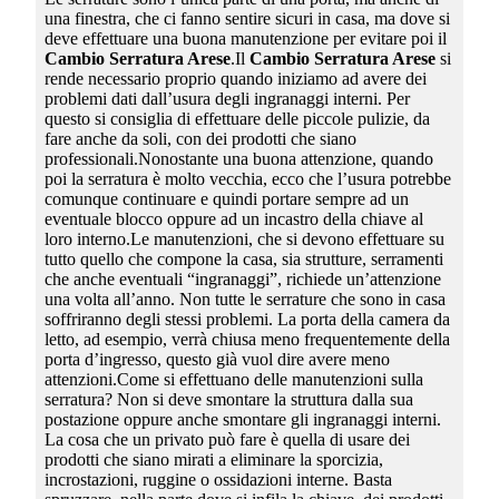
una finestra, che ci fanno sentire sicuri in casa, ma dove si
deve effettuare una buona manutenzione per evitare poi il
Cambio Serratura Arese
.Il
Cambio Serratura Arese
si
rende necessario proprio quando iniziamo ad avere dei
problemi dati dall’usura degli ingranaggi interni. Per
questo si consiglia di effettuare delle piccole pulizie, da
fare anche da soli, con dei prodotti che siano
professionali.Nonostante una buona attenzione, quando
poi la serratura è molto vecchia, ecco che l’usura potrebbe
comunque continuare e quindi portare sempre ad un
eventuale blocco oppure ad un incastro della chiave al
loro interno.Le manutenzioni, che si devono effettuare su
tutto quello che compone la casa, sia strutture, serramenti
che anche eventuali “ingranaggi”, richiede un’attenzione
una volta all’anno. Non tutte le serrature che sono in casa
soffriranno degli stessi problemi. La porta della camera da
letto, ad esempio, verrà chiusa meno frequentemente della
porta d’ingresso, questo già vuol dire avere meno
attenzioni.Come si effettuano delle manutenzioni sulla
serratura? Non si deve smontare la struttura dalla sua
postazione oppure anche smontare gli ingranaggi interni.
La cosa che un privato può fare è quella di usare dei
prodotti che siano mirati a eliminare la sporcizia,
incrostazioni, ruggine o ossidazioni interne. Basta