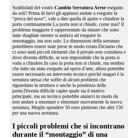
Soddisfatti del vostro
Cambio Serratura Arese
eseguito
da soli? Prima di farvi gli applausi andate a eseguire la
“prova del nove”, vale a dire quella di aprire e chiudere la
porta continuamente.La porta non si chiude, come mai? Il
problema maggiore è rappresentato da misure che sono
state sbagliate mentre si andava ad eseguire lo
smontaggio, ma non solo. Le dimensioni della serratura
potrebbero essere state prese in modo errato.Diciamo che
ci sono tanti piccoli elementi che il privato non considera e
dove diventa difficile, se non impossibile che la porta si
vada a chiudere.In caso la porta non si chiude, ma sembra
che tutto sia stato eseguito ad opera d’arte, allora potrebbe
essere necessario un intervento tecnico perché magari è la
serratura stessa che soffre di alcuni problemi che
riguardano la struttura o anche la pendenza della
porta.Diventa difficile capire quale sia il motivo
principale, ma un tecnico potrebbe aiutarvi in modo da
non andare a smontare e rimontare nuovamente la nuova
serratura. Meglio spendere 50 euro piuttosto che altri 150
per una nuova serratura.
I piccoli problemi che si incontrano
durante il “montaggio” di una