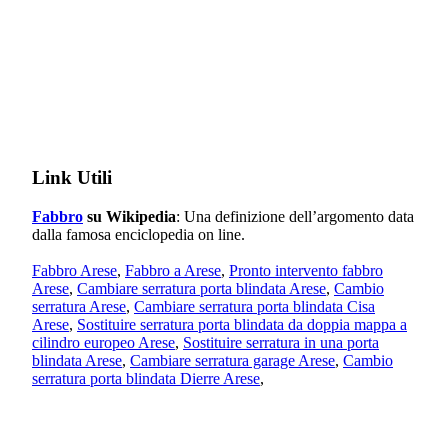
Link Utili
Fabbro
su Wikipedia
: Una definizione dell’argomento data
dalla famosa enciclopedia on line.
Fabbro Arese
,
Fabbro a Arese
,
Pronto intervento fabbro
Arese
,
Cambiare serratura porta blindata Arese
,
Cambio
serratura Arese
,
Cambiare serratura porta blindata Cisa
Arese
,
Sostituire serratura porta blindata da doppia mappa a
cilindro europeo Arese
,
Sostituire serratura in una porta
blindata Arese
,
Cambiare serratura garage Arese
,
Cambio
serratura porta blindata Dierre Arese
,