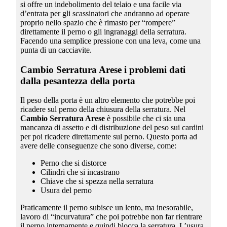
si offre un indebolimento del telaio e una facile via
d’entrata per gli scassinatori che andranno ad operare
proprio nello spazio che è rimasto per “rompere”
direttamente il perno o gli ingranaggi della serratura.
Facendo una semplice pressione con una leva, come una
punta di un cacciavite.
Cambio Serratura Arese
i problemi dati
dalla pesantezza della porta
Il peso della porta è un altro elemento che potrebbe poi
ricadere sul perno della chiusura della serratura. Nel
Cambio Serratura Arese
è possibile che ci sia una
mancanza di assetto e di distribuzione del peso sui cardini
per poi ricadere direttamente sul perno. Questo porta ad
avere delle conseguenze che sono diverse, come:
Perno che si distorce
Cilindri che si incastrano
Chiave che si spezza nella serratura
Usura del perno
Praticamente il perno subisce un lento, ma inesorabile,
lavoro di “incurvatura” che poi potrebbe non far rientrare
il perno internamente e quindi blocca la serratura. L’usura