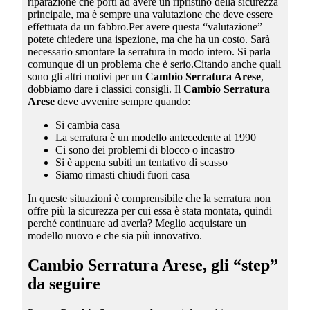
riparazione che porti ad avere un ripristino della sicurezza
principale, ma è sempre una valutazione che deve essere
effettuata da un fabbro.Per avere questa “valutazione”
potete chiedere una ispezione, ma che ha un costo. Sarà
necessario smontare la serratura in modo intero. Si parla
comunque di un problema che è serio.Citando anche quali
sono gli altri motivi per un
Cambio Serratura Arese
,
dobbiamo dare i classici consigli. Il
Cambio Serratura
Arese
deve avvenire sempre quando:
Si cambia casa
La serratura è un modello antecedente al 1990
Ci sono dei problemi di blocco o incastro
Si è appena subiti un tentativo di scasso
Siamo rimasti chiudi fuori casa
In queste situazioni è comprensibile che la serratura non
offre più la sicurezza per cui essa è stata montata, quindi
perché continuare ad averla? Meglio acquistare un
modello nuovo e che sia più innovativo.
Cambio Serratura Arese
, gli “step”
da seguire