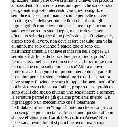
spruzzare, nella parte dove si infila la chiave, dei prodotti
antiossidanti. Sul mercato esistono quelli che sono studiati
per garantire questo intervento.Già questo singolo e
semplice intervento di manutenzione permette di avere
una lunga vita della serratura e limita l’attrito tra gli
ingranaggi. Per un intervento che sia molto più accurato
sarà necessario uno smontaggio, ma che deve essere
effettuato solo da parte di un professionista. Ovviamente,
questo tipo di lavoro, non deve essere eseguito una volta
all’anno, ma solo quando è palese che ci sono dei
malfunzionamenti.La chiave si incastra nella toppa? La
serratura è difficile da far scattare per aprire la porta? Il
perno si fissa nel telaio è non si riesce a sbloccare se non
con qualche colpo sulla porta stessa? Allora a breve
potreste aver bisogno di un pronto intervento da parte di
un fabbro perché resterete chiusi fuori casa.La serratura
deve sempre funzionare senza intoppi, altrimenti non offre
poi la sicurezza che vanta. Infatti, proprio questi problemi
sono quelli che spesso aiutano uno scassinatore a rompere
la serratura perché ha già qualche problema interno. Un
ingranaggio o un meccanismo che è totalmente
inaffidabile, offre una “fragilità” interna che si rompe con
una semplice punta metallica.Se si hanno questi problemi
si deve effettuare un
Cambio Serratura Arese
? Non
necessariamente. Infatti si potrebbe avere una buona