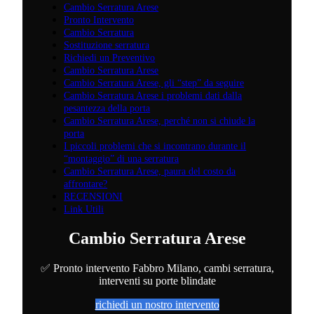
Cambio Serratura Arese
Pronto Intervento
Cambio Serratura
Sostituzione serratura
Richiedi un Preventivo
Cambio Serratura Arese
Cambio Serratura Arese, gli “step” da seguire
Cambio Serratura Arese i problemi dati dalla
pesantezza della porta
Cambio Serratura Arese, perché non si chiude la
porta
I piccoli problemi che si incontrano durante il
“montaggio” di una serratura
Cambio Serratura Arese, paura del costo da
affrontare?
RECENSIONI
Link Utili
Cambio Serratura Arese
✅ Pronto intervento Fabbro Milano, cambi serratura,
interventi su porte blindate
richiedi un nostro intervento