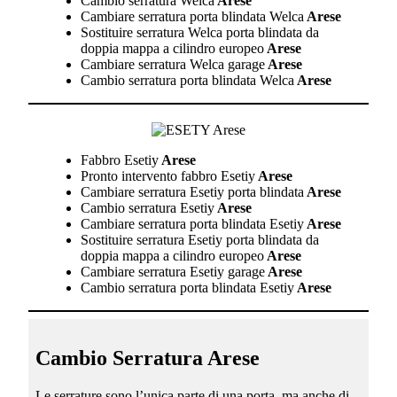
Cambio serratura Welca
Arese
Cambiare serratura porta blindata Welca
Arese
Sostituire serratura Welca porta blindata da
doppia mappa a cilindro europeo
Arese
Cambiare serratura Welca garage
Arese
Cambio serratura porta blindata Welca
Arese
Fabbro Esetiy
Arese
Pronto intervento fabbro Esetiy
Arese
Cambiare serratura Esetiy porta blindata
Arese
Cambio serratura Esetiy
Arese
Cambiare serratura porta blindata Esetiy
Arese
Sostituire serratura Esetiy porta blindata da
doppia mappa a cilindro europeo
Arese
Cambiare serratura Esetiy garage
Arese
Cambio serratura porta blindata Esetiy
Arese
Cambio Serratura Arese
Le serrature sono l’unica parte di una porta, ma anche di