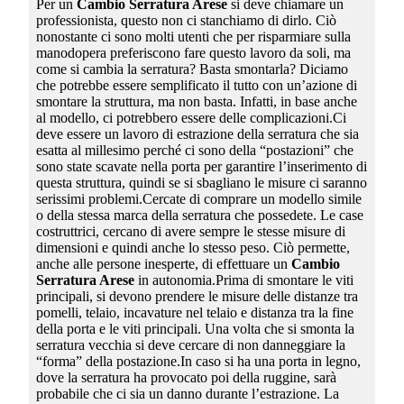
Per un
Cambio Serratura Arese
si deve chiamare un
professionista, questo non ci stanchiamo di dirlo. Ciò
nonostante ci sono molti utenti che per risparmiare sulla
manodopera preferiscono fare questo lavoro da soli, ma
come si cambia la serratura? Basta smontarla? Diciamo
che potrebbe essere semplificato il tutto con un’azione di
smontare la struttura, ma non basta. Infatti, in base anche
al modello, ci potrebbero essere delle complicazioni.Ci
deve essere un lavoro di estrazione della serratura che sia
esatta al millesimo perché ci sono della “postazioni” che
sono state scavate nella porta per garantire l’inserimento di
questa struttura, quindi se si sbagliano le misure ci saranno
serissimi problemi.Cercate di comprare un modello simile
o della stessa marca della serratura che possedete. Le case
costruttrici, cercano di avere sempre le stesse misure di
dimensioni e quindi anche lo stesso peso. Ciò permette,
anche alle persone inesperte, di effettuare un
Cambio
Serratura Arese
in autonomia.Prima di smontare le viti
principali, si devono prendere le misure delle distanze tra
pomelli, telaio, incavature nel telaio e distanza tra la fine
della porta e le viti principali. Una volta che si smonta la
serratura vecchia si deve cercare di non danneggiare la
“forma” della postazione.In caso si ha una porta in legno,
dove la serratura ha provocato poi della ruggine, sarà
probabile che ci sia un danno durante l’estrazione. La