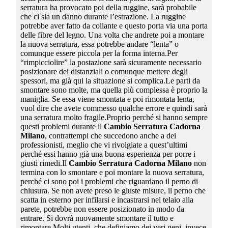
serratura ha provocato poi della ruggine, sarà probabile
che ci sia un danno durante l’estrazione. La ruggine
potrebbe aver fatto da collante e questo porta via una porta
delle fibre del legno. Una volta che andrete poi a montare
la nuova serratura, essa potrebbe andare “lenta” o
comunque essere piccola per la forma interna.Per
“rimpicciolire” la postazione sarà sicuramente necessario
posizionare dei distanziali o comunque mettere degli
spessori, ma già qui la situazione si complica.Le parti da
smontare sono molte, ma quella più complessa è proprio la
maniglia. Se essa viene smontata e poi rimontata lenta,
vuol dire che avete commesso qualche errore e quindi sarà
una serratura molto fragile.Proprio perché si hanno sempre
questi problemi durante il
Cambio Serratura Cadorna
Milano
, contrattempi che succedono anche a dei
professionisti, meglio che vi rivolgiate a quest’ultimi
perché essi hanno già una buona esperienza per porre i
giusti rimedi.Il
Cambio Serratura Cadorna Milano
non
termina con lo smontare e poi montare la nuova serratura,
perché ci sono poi i problemi che riguardano il perno di
chiusura. Se non avete preso le giuste misure, il perno che
scatta in esterno per infilarsi e incastrarsi nel telaio alla
parete, potrebbe non essere posizionato in modo da
entrare. Si dovrà nuovamente smontare il tutto e
rimontare.Molti utenti, che definiamo dei veri geni, invece