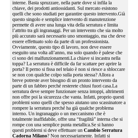
interne. Basta spruzzare, nella parte dove si infila la
chiave, dei prodotti antiossidanti. Sul mercato esistono
quelli che sono studiati per garantire questo intervento.Già
questo singolo e semplice intervento di manutenzione
permette di avere una lunga vita della serratura e limita
l’attrito tra gli ingranaggi. Per un intervento che sia molto
più accurato sarà necessario uno smontaggio, ma che deve
essere effettuato solo da parte di un professionista.
Ovviamente, questo tipo di lavoro, non deve essere
eseguito una volta all’anno, ma solo quando è palese che
ci sono dei malfunzionamenti.La chiave si incastra nella
toppa? La serratura è difficile da far scattare per aprire la
porta? Il perno si fissa nel telaio è non si riesce a sbloccare
se non con qualche colpo sulla porta stessa? Allora a
breve potreste aver bisogno di un pronto intervento da
parte di un fabbro perché resterete chiusi fuori casa.La
serratura deve sempre funzionare senza intoppi, altrimenti
non offre poi la sicurezza che vanta. Infatti, proprio questi
problemi sono quelli che spesso aiutano uno scassinatore a
rompere la serratura perché ha già qualche problema
interno. Un ingranaggio o un meccanismo che è
totalmente inaffidabile, offre una “fragilità” interna che si
rompe con una semplice punta metallica.Se si hanno
questi problemi si deve effettuare un
Cambio Serratura
Cadorna Milano
? Non necessariamente. Infatti si