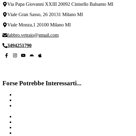
Via Papa Giovanni XXIII 20092 Cinisello Balsamo MI
Viale Gran Sasso, 26 20131 Milano MI
Viale Monza,1 20100 Milano MI
fabbro.vetraio@gmail.com
3494251790
Forse Potrebbe Interessarti...
Pronto Intervento Fabbro San Giuliano Milanese
Cambiare Serratura Garage Ronchetto delle Rane Milano
Cambiare Serratura Porta Blindata Viale Beatrice D Este
Milano
Cambiare Serratura Garage Portello Milano
Cambio Serratura Porta Blindata Dierre Forlanini Milano
Fabbro e cambio serratura
Fabbro a Trenno Milano