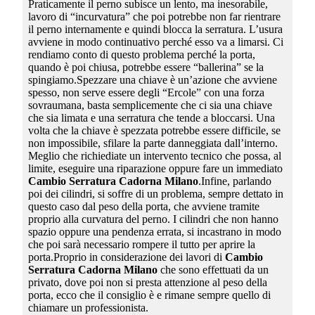
Praticamente il perno subisce un lento, ma inesorabile,
lavoro di “incurvatura” che poi potrebbe non far rientrare
il perno internamente e quindi blocca la serratura. L’usura
avviene in modo continuativo perché esso va a limarsi. Ci
rendiamo conto di questo problema perché la porta,
quando è poi chiusa, potrebbe essere “ballerina” se la
spingiamo.Spezzare una chiave è un’azione che avviene
spesso, non serve essere degli “Ercole” con una forza
sovraumana, basta semplicemente che ci sia una chiave
che sia limata e una serratura che tende a bloccarsi. Una
volta che la chiave è spezzata potrebbe essere difficile, se
non impossibile, sfilare la parte danneggiata dall’interno.
Meglio che richiediate un intervento tecnico che possa, al
limite, eseguire una riparazione oppure fare un immediato
Cambio Serratura Cadorna Milano
.Infine, parlando
poi dei cilindri, si soffre di un problema, sempre dettato in
questo caso dal peso della porta, che avviene tramite
proprio alla curvatura del perno. I cilindri che non hanno
spazio oppure una pendenza errata, si incastrano in modo
che poi sarà necessario rompere il tutto per aprire la
porta.Proprio in considerazione dei lavori di
Cambio
Serratura Cadorna Milano
che sono effettuati da un
privato, dove poi non si presta attenzione al peso della
porta, ecco che il consiglio è e rimane sempre quello di
chiamare un professionista.