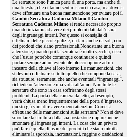
Le serrature sono l’unica parte di una porta, ma anche di
una finestra, che ci fanno sentire sicuri in casa, ma dove si
deve effettuare una buona manutenzione per evitare poi il
Cambio Serratura Cadorna Milano
.Il
Cambio
Serratura Cadorna Milano
si rende necessario proprio
quando iniziamo ad avere dei problemi dati dall’usura
degli ingranaggi interni. Per questo si consiglia di
effettuare delle piccole pulizie, da fare anche da soli, con
dei prodotti che siano professionali.Nonostante una buona
attenzione, quando poi la serratura è molto vecchia, ecco
che l’usura potrebbe comunque continuare e quindi
portare sempre ad un eventuale blocco oppure ad un
incastro della chiave al loro interno.Le manutenzioni, che
si devono effettuare su tutto quello che compone la casa,
sia strutture, serramenti che anche eventuali “ingranaggi”,
richiede un’attenzione una volta all’anno. Non tutte le
serrature che sono in casa soffriranno degli stessi
problemi. La porta della camera da letto, ad esempio,
verrà chiusa meno frequentemente della porta d’ingresso,
questo già vuol dire avere meno attenzioni.Come si
effettuano delle manutenzioni sulla serratura? Non si deve
smontare la struttura dalla sua postazione oppure anche
smontare gli ingranaggi interni. La cosa che un privato
può fare è quella di usare dei prodotti che siano mirati a
eliminare la sporcizia, incrostazioni, ruggine o ossidazioni