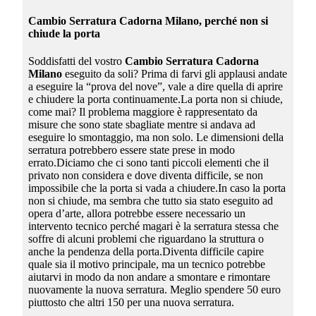
Cambio Serratura Cadorna Milano
, perché non si
chiude la porta
Soddisfatti del vostro
Cambio Serratura Cadorna
Milano
eseguito da soli? Prima di farvi gli applausi andate
a eseguire la “prova del nove”, vale a dire quella di aprire
e chiudere la porta continuamente.La porta non si chiude,
come mai? Il problema maggiore è rappresentato da
misure che sono state sbagliate mentre si andava ad
eseguire lo smontaggio, ma non solo. Le dimensioni della
serratura potrebbero essere state prese in modo
errato.Diciamo che ci sono tanti piccoli elementi che il
privato non considera e dove diventa difficile, se non
impossibile che la porta si vada a chiudere.In caso la porta
non si chiude, ma sembra che tutto sia stato eseguito ad
opera d’arte, allora potrebbe essere necessario un
intervento tecnico perché magari è la serratura stessa che
soffre di alcuni problemi che riguardano la struttura o
anche la pendenza della porta.Diventa difficile capire
quale sia il motivo principale, ma un tecnico potrebbe
aiutarvi in modo da non andare a smontare e rimontare
nuovamente la nuova serratura. Meglio spendere 50 euro
piuttosto che altri 150 per una nuova serratura.