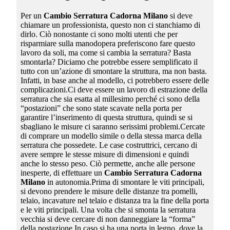
Per un
Cambio Serratura Cadorna Milano
si deve
chiamare un professionista, questo non ci stanchiamo di
dirlo. Ciò nonostante ci sono molti utenti che per
risparmiare sulla manodopera preferiscono fare questo
lavoro da soli, ma come si cambia la serratura? Basta
smontarla? Diciamo che potrebbe essere semplificato il
tutto con un’azione di smontare la struttura, ma non basta.
Infatti, in base anche al modello, ci potrebbero essere delle
complicazioni.Ci deve essere un lavoro di estrazione della
serratura che sia esatta al millesimo perché ci sono della
“postazioni” che sono state scavate nella porta per
garantire l’inserimento di questa struttura, quindi se si
sbagliano le misure ci saranno serissimi problemi.Cercate
di comprare un modello simile o della stessa marca della
serratura che possedete. Le case costruttrici, cercano di
avere sempre le stesse misure di dimensioni e quindi
anche lo stesso peso. Ciò permette, anche alle persone
inesperte, di effettuare un
Cambio Serratura Cadorna
Milano
in autonomia.Prima di smontare le viti principali,
si devono prendere le misure delle distanze tra pomelli,
telaio, incavature nel telaio e distanza tra la fine della porta
e le viti principali. Una volta che si smonta la serratura
vecchia si deve cercare di non danneggiare la “forma”
della postazione.In caso si ha una porta in legno, dove la