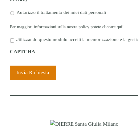
Autorizzo il trattamento dei miei dati personali
Per maggiori informazioni sulla nostra policy potete cliccare
qui!
P
Utilizzando questo modulo accetti la memorizzazione e la gestio
r
CAPTCHA
i
v
a
c
y
*