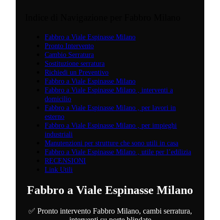
Indice di Navigazione per Fabbro Milano
Fabbro a Viale Espinasse Milano
Pronto Intervento
Cambio Serratura
Sostituzione serratura
Richiedi un Preventivo
Fabbro a Viale Espinasse Milano
Fabbro a Viale Espinasse Milano , interventi a
domicilio
Fabbro a Viale Espinasse Milano , per lavori in
esterno
Fabbro a Viale Espinasse Milano , per impieghi
industriali
Manutenzioni per strutture che sono utili in casa
Fabbro a Viale Espinasse Milano , utile per l’edilizia
RECENSIONI
Link Utili
Fabbro a Viale Espinasse Milano
✅ Pronto intervento Fabbro Milano, cambi serratura,
interventi su porte blindate