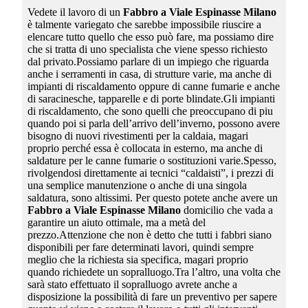
Vedete il lavoro di un
Fabbro a Viale Espinasse Milano
è talmente variegato che sarebbe impossibile riuscire a
elencare tutto quello che esso può fare, ma possiamo dire
che si tratta di uno specialista che viene spesso richiesto
dal privato.Possiamo parlare di un impiego che riguarda
anche i serramenti in casa, di strutture varie, ma anche di
impianti di riscaldamento oppure di canne fumarie e anche
di saracinesche, tapparelle e di porte blindate.Gli impianti
di riscaldamento, che sono quelli che preoccupano di piu
quando poi si parla dell’arrivo dell’inverno, possono avere
bisogno di nuovi rivestimenti per la caldaia, magari
proprio perché essa è collocata in esterno, ma anche di
saldature per le canne fumarie o sostituzioni varie.Spesso,
rivolgendosi direttamente ai tecnici “caldaisti”, i prezzi di
una semplice manutenzione o anche di una singola
saldatura, sono altissimi. Per questo potete anche avere un
Fabbro a Viale Espinasse Milano
domicilio che vada a
garantire un aiuto ottimale, ma a metà del
prezzo.Attenzione che non è detto che tutti i fabbri siano
disponibili per fare determinati lavori, quindi sempre
meglio che la richiesta sia specifica, magari proprio
quando richiedete un sopralluogo.Tra l’altro, una volta che
sarà stato effettuato il sopralluogo avrete anche a
disposizione la possibilità di fare un preventivo per sapere