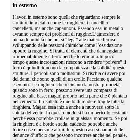
in esterno
I lavori in esterno sono quelli che riguardano sempre le
strutture in metallo come le ringhiere, i cancelli o
cancelletti, ma anche capannoni. Essendo essi in metallo
avranno sempre dei problemi di ruggine.L’atmosfera è
piena di umidità che poi si “lega” alle materie ferrose
sviluppando delle reazioni chimiche come l’ossidazione
oppure la ruggine. Si tratta di elementi che danneggiano
irrimediabilmente il ferro perché lo erodono.In poco
tempo queste incrostazioni riescono a rendere “polvere” il
ferro è quindi riducono la compattezza e la solidità queste
strutture. I pericoli sono moltissimi. Si rischia di avere poi
dei danni che sono quelli di un crollo.Facciamo qualche
esempio. Le ringhiere che recintano la nostra proprietà,
quando sono in ferro, possono avere una comparsa di
ruggine alla base, magari proprio nella parte che è piantata
nel cemento. Il risultato è quello di rendere fragile tutta la
ringhiera. Magari essa inizia anche a muoversi sotto la
spinta del vento. In questo modo si ha un pericolo costante
perché essa potrebbe crollare in qualsiasi momento. Se poi
la ringhiera è a bordo strada, cadendo potrebbe anche
ferire cose e persone altrui. In questo caso si hanno delle
denunce d’ufficio che possono incorrere anche nel penale,