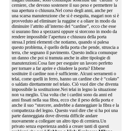
cerniere, che devono sostenere il suo peso e permettere la
sua apertura o chiusura.Nel corso degli anni, anche per
una scarsa manutenzione che si è eseguita, magari non si è
provveduto ad eliminare la ruggine e a oliare in modo da
diminuire l’attrito all’interno del “cardine”, ecco che esse
si usurano fino a spezzarsi oppure si storcono in modo da
rendere impossibile l’apertura e chiusura della porta
stessa.I primi elementi che notiamo, quando si palesa
questo problema, è quello della porta che pende, struscia a
terra, che segnano il pavimento. Questo indica comunque
un danno che poi si tramuta anche in altre tipologie di
manutenzioni.Cosa fare per eseguire un lavoro perfetto
per tornare a far aprire e chiudere la porta? Ebbene
sostituire il cardine non è sufficiente. Alcuni serramenti o
telai, come quelli in ferro, hanno un cardine che è “colato”
o saldato direttamente nel telaio. Ciò vuol dire che diventa
impossibile la sostituzione.Nei telai in legno la situazione
non va meglio. Una volta che i cardini sono da anni ed
anni fissati nella sua fibra, ecco che il peso della porta e
anche il suo “storcere, andrebbe a danneggiare la fibra e la
compattezza del legno. Questo vuol dire che si ha poi una
parte danneggiata dove diventa difficile andare
nuovamente a collegare un altro tipo di cerniera.Un
privato senza esperienza andrà a creare tanti di questi