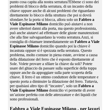
punto cosa capita alla nostra serratura?Ebbene ci sono dei
problemi di blocco della serratura, di un incastro della
chiave oppure anche di alcuni problemi che riguardano
direttamente lo blocco della struttura che poi si dovrà
sfondare.Se la porta si blocca, allora solo un
Fabbro a
Viale Espinasse Milano
domicilio può aiutarvi a non
avere ulteriori danni alla porta, ma questo professionista,
può anche aiutarvi ad effettuare delle giuste manutenzioni
che alla fine salvaguardano la vostra serratura.Anzi, si
consiglia di chiamare immediatamente un
Fabbro a Viale
Espinasse Milano
domicilio quando poi la chiave è
incastrata oppure si è spezzata nella serratura. Questo
problema, molto comune in piena estate, avviene a causa
della dilatazione del ferro che è esposto direttamente al
Sole. Volete provare a sfilare la chiave da soli? Potete
usare del ghiaccio da passare sulla superficie della toppa
oppure anche da appoggiare sulla parte scoperta della
chiave. Il ferro è un ottimo conduttore delle temperature e
questo porta a diminuire la dilatazione del ferro. Tuttavia,
per qualsiasi altro tipo di “incastro”, solo un
Fabbro a
Viale Espinasse Milano
domicilio vi permette di avere
un’azione perfetta con delle attrezzature e dei liquidi che
sono professionali.
Fabbro a Viale Espinasse Milano
, per lavori