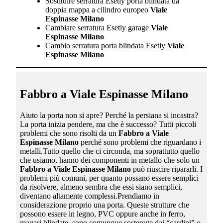
Sostituire serratura Esetiy porta blindata da
doppia mappa a cilindro europeo
Viale
Espinasse Milano
Cambiare serratura Esetiy garage
Viale
Espinasse Milano
Cambio serratura porta blindata Esetiy
Viale
Espinasse Milano
Fabbro a Viale Espinasse Milano
Aiuto la porta non si apre? Perché la persiana si incastra?
La porta inizia pendere, ma che è successo? Tutti piccoli
problemi che sono risolti da un
Fabbro a Viale
Espinasse Milano
perché sono problemi che riguardano i
metalli.Tutto quello che ci circonda, ma soprattutto quello
che usiamo, hanno dei componenti in metallo che solo un
Fabbro a Viale Espinasse Milano
può riuscire ripararli. I
problemi più comuni, per quanto possano essere semplici
da risolvere, almeno sembra che essi siano semplici,
diventano altamente complessi.Prendiamo in
considerazione proprio una porta. Queste strutture che
possono essere in legno, PVC oppure anche in ferro,
magari blindate, sono comunque sostenute dai “cardini” o