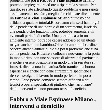
problemi che poi il
Fabbro a Viale Espinasse Milano
potrebbe impiegare ore ed ore a riparare la struttura. Per
questo, se state affrontando questo problema e non sapete
assolutamente cosa fare, meglio che chiamate direttamente
un
Fabbro a Viale Espinasse Milano
piuttosto che
affidarsi a qualche tutorial.Ricordiamo che se si hanno già
delle pendenze di una porta o di un serramento, lasciarlo
che penda o che funzioni male, potrebbe aumentare gli
eventuali pericoli di crollo. Una porta di casa in un
ambiente interno, potrebbe cadere addosso ad un utente,
magari anche di un bambino.Oltre al cambio del cardine,
occorre anche valutare quale sia poi il problema che si ha
con la pendenza. Riuscire a collocare nuovamente la porta
in modo dritto, con uno spessore di altezza dal pavimento
e anche a essere posizionata in modo che la serratura si
incastri, diventa una lotta ardua.Solo tramite una buona
esperienza e anche con delle attrezzature specifiche si
riesce a svolgere il lavoro in modo perfetto e in poco
tempo. Ecco perché conviene sempre affidarsi a dei
tecnici o operai specializzati piuttosto che “arronzare”
degli interventi che non portano nessun beneficio.
Fabbro a Viale Espinasse Milano
,
interventi a domicilio