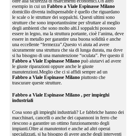
oltre alla sicurezza di risarcimenti economici.Un altro
esempio in cui un
Fabbro a Viale Espinasse Milano
domicilio diventa indispensabile è quello che riguardano
le scale o le strutture dei soppalchi. Questi ultimi sono
strutture che sono importantissime per sfruttare al meglio
degli ambienti che sono molto alti.I soppalchi possono
essere in legno, ma la struttura portante, cioè l’anima, deve
essere in metallo per garantire una buona solidità e anche
una eccellente “fermezza”.Questo vi aiuta ad avere
sicuramente una struttura che sia di lunga durata, ma dove
si ha bisogno di una manutenzione “oculata”. Per questo il
Fabbro a Viale Espinasse Milano
può aiutarvi ad avere
le giuste riparazioni oppure anche le giuste
manutenzioni.Meglio che ci si affidi sempre ad un
Fabbro a Viale Espinasse Milano
piuttosto che
trascurare queste strutture.
Fabbro a Viale Espinasse Milano
, per impieghi
industriali
Cosa sono gli impieghi industriali? Le fabbriche hanno dei
macchinari, cancelli o anche dei capannoni in ferro che
riescono a garantire un ottimo funzionamento degli
impianti.Oltre ai manutentori e anche ad altri operai
specializzati, si ha bisogno di avere anche degli interventi