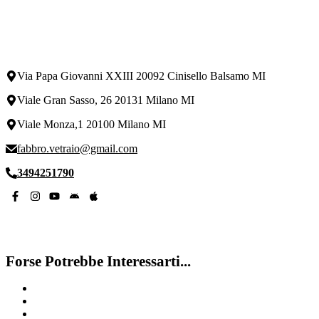
Via Papa Giovanni XXIII 20092 Cinisello Balsamo MI
Viale Gran Sasso, 26 20131 Milano MI
Viale Monza,1 20100 Milano MI
fabbro.vetraio@gmail.com
3494251790
Forse Potrebbe Interessarti...
Sostituire Serratura In Una Porta blindata Città Studi Milano
Sostituire Serratura In Una Porta blindata Albairate
Cambio Serratura Via Novara Milano