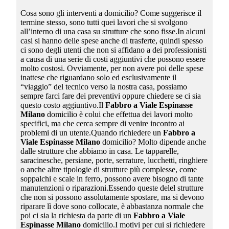
Cosa sono gli interventi a domicilio? Come suggerisce il
termine stesso, sono tutti quei lavori che si svolgono
all’interno di una casa su strutture che sono fisse.In alcuni
casi si hanno delle spese anche di trasferte, quindi spesso
ci sono degli utenti che non si affidano a dei professionisti
a causa di una serie di costi aggiuntivi che possono essere
molto costosi. Ovviamente, per non avere poi delle spese
inattese che riguardano solo ed esclusivamente il
“viaggio” del tecnico verso la nostra casa, possiamo
sempre farci fare dei preventivi oppure chiedere se ci sia
questo costo aggiuntivo.Il
Fabbro a Viale Espinasse
Milano
domicilio è colui che effettua dei lavori molto
specifici, ma che cerca sempre di venire incontro ai
problemi di un utente.Quando richiedere un
Fabbro a
Viale Espinasse Milano
domicilio? Molto dipende anche
dalle strutture che abbiamo in casa. Le tapparelle,
saracinesche, persiane, porte, serrature, lucchetti, ringhiere
o anche altre tipologie di strutture più complesse, come
soppalchi e scale in ferro, possono avere bisogno di tante
manutenzioni o riparazioni.Essendo queste delel strutture
che non si possono assolutamente spostare, ma si devono
riparare lì dove sono collocate, è abbastanza normale che
poi ci sia la richiesta da parte di un
Fabbro a Viale
Espinasse Milano
domicilio.I motivi per cui si richiedere