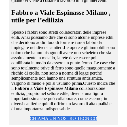
quanto vi viene a costare il lavoro o tutti gli interventi.
Fabbro a Viale Espinasse Milano
,
utile per l’edilizia
Spesso i fabbri sono stretti collaboratori delle imprese
edili. Anzi possiamo dire che ci sono alcune imprese edili
che decidono addirittura di formare i suoi fabbri da
impiegare nei diversi cantieri.Le opere e gli immobili sono
coloro che hanno bisogno di avere uno scheletro che sia
assolutamente in metallo, la rete deve essere poi
equilibrata in modo da essere un punto fermo. Le case che
sono totalmente prive di ferro sono quelle maggiormente a
rischio di crollo, non sono a norma di legge perché
semplicemente non hanno una struttura antisismica,
valgono di meno e poi si usurano prima.Questo indica che
il
Fabbro a Viale Espinasse Milano
collaborazione
edilizia, proprio nel settore edile, diventa una figura
importantissima che può collaborare, come esterno, in
diversi cantieri e quindi offrire un lavoro di alta qualità e
di una importanza indispensabile.
CHIAMA UN NOSTRO TECNICO