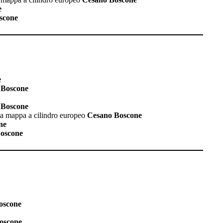
e
scone
e
Boscone
Boscone
pia mappa a cilindro europeo
Cesano Boscone
ne
oscone
oscone
oscone