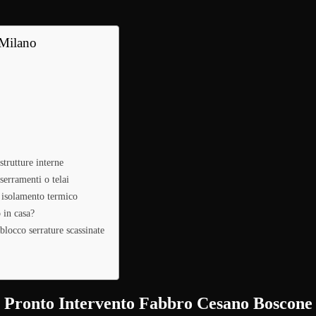
 Milano
trutture interne
erramenti o telai
 isolamento termico
 in casa?
locco serrature scassinate
Pronto Intervento Fabbro Cesano Boscone