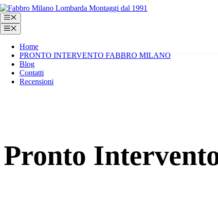
Vai
al
Menu
contenuto
Menu
Home
PRONTO INTERVENTO FABBRO MILANO
Blog
Contatti
Recensioni
Pronto Intervent