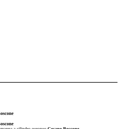
oscone
oscone
a mappa a cilindro europeo
Cesano Boscone