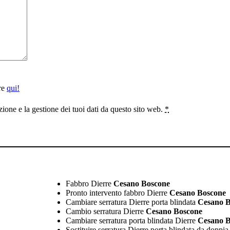
are
qui!
one e la gestione dei tuoi dati da questo sito web.
*
Fabbro Dierre
Cesano Boscone
Pronto intervento fabbro Dierre
Cesano Boscone
Cambiare serratura Dierre porta blindata
Cesano B
Cambio serratura Dierre
Cesano Boscone
Cambiare serratura porta blindata Dierre
Cesano B
Sostituire serratura Dierre porta blindata da doppi