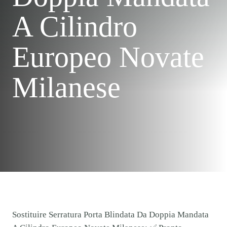
A Cilindro
Europeo Novate
Milanese
Sostituire Serratura Porta Blindata Da Doppia Mandata