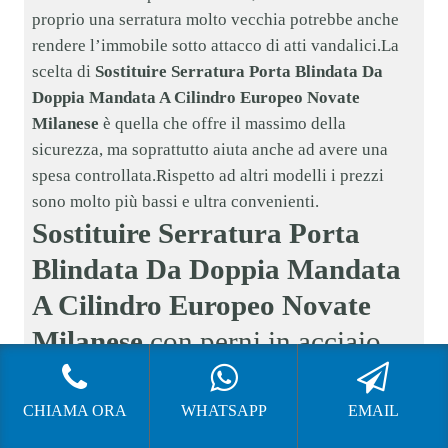
proprio una serratura molto vecchia potrebbe anche
rendere l’immobile sotto attacco di atti vandalici.La
scelta di
Sostituire Serratura Porta Blindata Da
Doppia Mandata A Cilindro Europeo Novate
Milanese
è quella che offre il massimo della
sicurezza, ma soprattutto aiuta anche ad avere una
spesa controllata.Rispetto ad altri modelli i prezzi
sono molto più bassi e ultra convenienti.
Sostituire Serratura Porta
Blindata Da Doppia Mandata
A Cilindro Europeo Novate
Milanese
con perni in acciaio
La sicurezza è importante, ma una porta deve avere
CHIAMA ORA
WHATSAPP
EMAIL
anche dei perni che siano in acciaio.Cosa sono i perni,