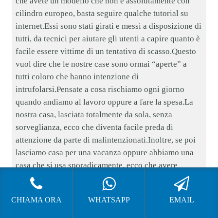
che avete un modello che non è assolutamente con
cilindro europeo, basta seguire qualche tutorial su
internet.Essi sono stati girati e messi a disposizione di
tutti, da tecnici per aiutare gli utenti a capire quanto è
facile essere vittime di un tentativo di scasso.Questo
vuol dire che le nostre case sono ormai “aperte” a
tutti coloro che hanno intenzione di
intrufolarsi.Pensate a cosa rischiamo ogni giorno
quando andiamo al lavoro oppure a fare la spesa.La
nostra casa, lasciata totalmente da sola, senza
sorveglianza, ecco che diventa facile preda di
attenzione da parte di malintenzionati.Inoltre, se poi
lasciamo casa per una vacanza oppure abbiamo una
casa che si usa sporadicamente, ecco che avere
proprio una serratura molto vecchia potrebbe anche
rendere l’immobile sotto attacco di atti vandalici.La
CHIAMA ORA
WHATSAPP
EMAIL
scelta di
Sostituire Serratura Porta Blindata Da
Doppia Mandata A Cilindro Europeo Cernusco sul