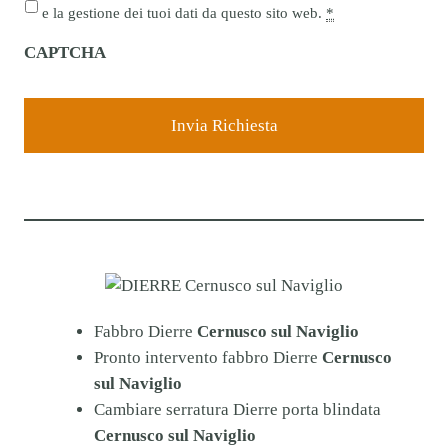
r
e la gestione dei tuoi dati da questo sito web.
*
i
CAPTCHA
v
a
c
y
*
Fabbro Dierre
Cernusco sul Naviglio
Pronto intervento fabbro Dierre
Cernusco
sul Naviglio
Cambiare serratura Dierre porta blindata
Cernusco sul Naviglio