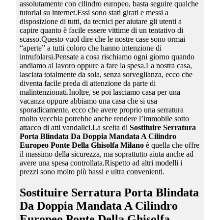
assolutamente con cilindro europeo, basta seguire qualche
tutorial su internet.Essi sono stati girati e messi a
disposizione di tutti, da tecnici per aiutare gli utenti a
capire quanto è facile essere vittime di un tentativo di
scasso.Questo vuol dire che le nostre case sono ormai
“aperte” a tutti coloro che hanno intenzione di
intrufolarsi.Pensate a cosa rischiamo ogni giorno quando
andiamo al lavoro oppure a fare la spesa.La nostra casa,
lasciata totalmente da sola, senza sorveglianza, ecco che
diventa facile preda di attenzione da parte di
malintenzionati.Inoltre, se poi lasciamo casa per una
vacanza oppure abbiamo una casa che si usa
sporadicamente, ecco che avere proprio una serratura
molto vecchia potrebbe anche rendere l’immobile sotto
attacco di atti vandalici.La scelta di
Sostituire Serratura
Porta Blindata Da Doppia Mandata A Cilindro
Europeo Ponte Della Ghisolfa Milano
è quella che offre
il massimo della sicurezza, ma soprattutto aiuta anche ad
avere una spesa controllata.Rispetto ad altri modelli i
prezzi sono molto più bassi e ultra convenienti.
Sostituire Serratura Porta Blindata
Da Doppia Mandata A Cilindro
Europeo Ponte Della Ghisolfa