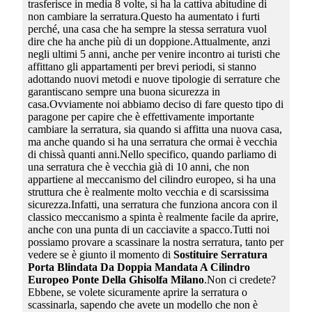
trasferisce in media 8 volte, si ha la cattiva abitudine di
non cambiare la serratura.Questo ha aumentato i furti
perché, una casa che ha sempre la stessa serratura vuol
dire che ha anche più di un doppione.Attualmente, anzi
negli ultimi 5 anni, anche per venire incontro ai turisti che
affittano gli appartamenti per brevi periodi, si stanno
adottando nuovi metodi e nuove tipologie di serrature che
garantiscano sempre una buona sicurezza in
casa.Ovviamente noi abbiamo deciso di fare questo tipo di
paragone per capire che è effettivamente importante
cambiare la serratura, sia quando si affitta una nuova casa,
ma anche quando si ha una serratura che ormai è vecchia
di chissà quanti anni.Nello specifico, quando parliamo di
una serratura che è vecchia già di 10 anni, che non
appartiene al meccanismo del cilindro europeo, si ha una
struttura che è realmente molto vecchia e di scarsissima
sicurezza.Infatti, una serratura che funziona ancora con il
classico meccanismo a spinta è realmente facile da aprire,
anche con una punta di un cacciavite a spacco.Tutti noi
possiamo provare a scassinare la nostra serratura, tanto per
vedere se è giunto il momento di
Sostituire Serratura
Porta Blindata Da Doppia Mandata A Cilindro
Europeo Ponte Della Ghisolfa Milano
.Non ci credete?
Ebbene, se volete sicuramente aprire la serratura o
scassinarla, sapendo che avete un modello che non è