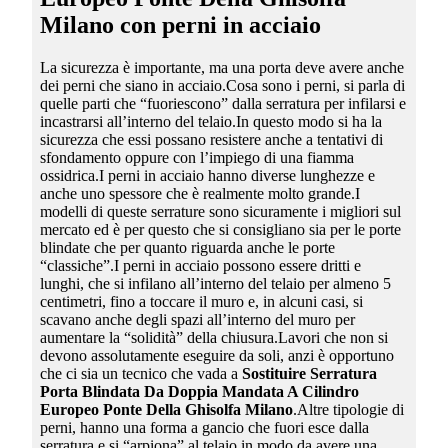
Milano
con perni in acciaio
La sicurezza è importante, ma una porta deve avere anche
dei perni che siano in acciaio.Cosa sono i perni, si parla di
quelle parti che “fuoriescono” dalla serratura per infilarsi e
incastrarsi all’interno del telaio.In questo modo si ha la
sicurezza che essi possano resistere anche a tentativi di
sfondamento oppure con l’impiego di una fiamma
ossidrica.I perni in acciaio hanno diverse lunghezze e
anche uno spessore che è realmente molto grande.I
modelli di queste serrature sono sicuramente i migliori sul
mercato ed è per questo che si consigliano sia per le porte
blindate che per quanto riguarda anche le porte
“classiche”.I perni in acciaio possono essere dritti e
lunghi, che si infilano all’interno del telaio per almeno 5
centimetri, fino a toccare il muro e, in alcuni casi, si
scavano anche degli spazi all’interno del muro per
aumentare la “solidità” della chiusura.Lavori che non si
devono assolutamente eseguire da soli, anzi è opportuno
che ci sia un tecnico che vada a
Sostituire Serratura
Porta Blindata Da Doppia Mandata A Cilindro
Europeo Ponte Della Ghisolfa Milano
.Altre tipologie di
perni, hanno una forma a gancio che fuori esce dalla
serratura e si “arpiona” al telaio in modo da avere una