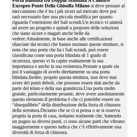
Porta Blindata Da Doppia Mandata A Cilindro
Europeo Ponte Della Ghisolfa Milano
si deve pensare al
meccanismo che è tra i più sicuri sul mercato dove poi
sarà necessario fare una piccola modifica per quanto
riguarda l’estensione del Sali scendi.Un tecnico vi aiuterà
ad avere un progetto e quindi a proporre delle soluzioni
che siano sicure e magari anche belle da
vedere.Attualmente, in base anche alle certificazioni
rilasciate dai tecnici che hanno montato queste strutture, si
nota che una porta che ha i Sali scendi, può essere
classificata come una porta blindata di 1 grado di
sicurezza, questo vi fa capire esattamente la sua
importanza e anche la sua resistenza.Pensate a quale sia
poi il vantaggio di averlo direttamente su una porta
blindata.Inoltre, proprio questa struttura, non deve mai
avere dei punti deboli, che possono essere dati anche da
parte del telaio e della sua grandezza.Una porta molto
grande, particolarmente pesante, deve avere assolutamente
questo elemento.Il problema è che ci potrebbe essere un
“disequilibrio” della distribuzione della forza di chiusura
della serratura.Diciamo che se ci si pensa o se si osserva
proprio la porta di casa, notiamo realmente che, battendo
un pugno su diversi punti, ci sono alcune parti che vibrano
maggiormente e questo indica che c’è effettivamente una
diversità di forza di chiusura.