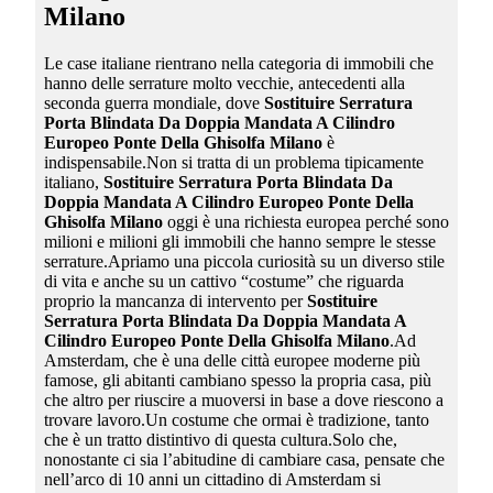
Milano
Le case italiane rientrano nella categoria di immobili che
hanno delle serrature molto vecchie, antecedenti alla
seconda guerra mondiale, dove
Sostituire Serratura
Porta Blindata Da Doppia Mandata A Cilindro
Europeo Ponte Della Ghisolfa Milano
è
indispensabile.Non si tratta di un problema tipicamente
italiano,
Sostituire Serratura Porta Blindata Da
Doppia Mandata A Cilindro Europeo Ponte Della
Ghisolfa Milano
oggi è una richiesta europea perché sono
milioni e milioni gli immobili che hanno sempre le stesse
serrature.Apriamo una piccola curiosità su un diverso stile
di vita e anche su un cattivo “costume” che riguarda
proprio la mancanza di intervento per
Sostituire
Serratura Porta Blindata Da Doppia Mandata A
Cilindro Europeo Ponte Della Ghisolfa Milano
.Ad
Amsterdam, che è una delle città europee moderne più
famose, gli abitanti cambiano spesso la propria casa, più
che altro per riuscire a muoversi in base a dove riescono a
trovare lavoro.Un costume che ormai è tradizione, tanto
che è un tratto distintivo di questa cultura.Solo che,
nonostante ci sia l’abitudine di cambiare casa, pensate che
nell’arco di 10 anni un cittadino di Amsterdam si