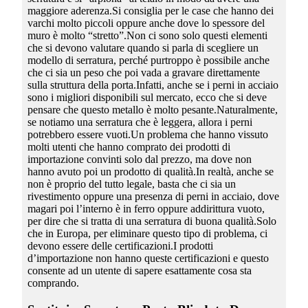
maggiore aderenza.Si consiglia per le case che hanno dei
varchi molto piccoli oppure anche dove lo spessore del
muro è molto “stretto”.Non ci sono solo questi elementi
che si devono valutare quando si parla di scegliere un
modello di serratura, perché purtroppo è possibile anche
che ci sia un peso che poi vada a gravare direttamente
sulla struttura della porta.Infatti, anche se i perni in acciaio
sono i migliori disponibili sul mercato, ecco che si deve
pensare che questo metallo è molto pesante.Naturalmente,
se notiamo una serratura che è leggera, allora i perni
potrebbero essere vuoti.Un problema che hanno vissuto
molti utenti che hanno comprato dei prodotti di
importazione convinti solo dal prezzo, ma dove non
hanno avuto poi un prodotto di qualità.In realtà, anche se
non è proprio del tutto legale, basta che ci sia un
rivestimento oppure una presenza di perni in acciaio, dove
magari poi l’interno è in ferro oppure addirittura vuoto,
per dire che si tratta di una serratura di buona qualità.Solo
che in Europa, per eliminare questo tipo di problema, ci
devono essere delle certificazioni.I prodotti
d’importazione non hanno queste certificazioni e questo
consente ad un utente di sapere esattamente cosa sta
comprando.