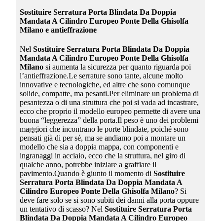
Sostituire Serratura Porta Blindata Da Doppia
Mandata A Cilindro Europeo Ponte Della Ghisolfa
Milano
e antieffrazione
Nel
Sostituire Serratura Porta Blindata Da Doppia
Mandata A Cilindro Europeo Ponte Della Ghisolfa
Milano
si aumenta la sicurezza per quanto riguarda poi
l’antieffrazione.Le serrature sono tante, alcune molto
innovative e tecnologiche, ed altre che sono comunque
solide, compatte, ma pesanti.Per eliminare un problema di
pesantezza o di una struttura che poi si vada ad incastrare,
ecco che proprio il modello europeo permette di avere una
buona “leggerezza” della porta.Il peso è uno dei problemi
maggiori che incontrano le porte blindate, poiché sono
pensati già di per sé, ma se andiamo poi a montare un
modello che sia a doppia mappa, con componenti e
ingranaggi in acciaio, ecco che la struttura, nel giro di
qualche anno, potrebbe iniziare a graffiare il
pavimento.Quando è giunto il momento di
Sostituire
Serratura Porta Blindata Da Doppia Mandata A
Cilindro Europeo Ponte Della Ghisolfa Milano
? Si
deve fare solo se si sono subiti dei danni alla porta oppure
un tentativo di scasso? Nel
Sostituire Serratura Porta
Blindata Da Doppia Mandata A Cilindro Europeo