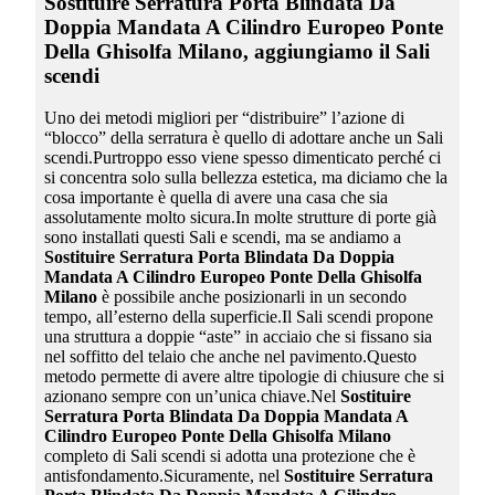
Sostituire Serratura Porta Blindata Da
Doppia Mandata A Cilindro Europeo Ponte
Della Ghisolfa Milano
, aggiungiamo il Sali
scendi
Uno dei metodi migliori per “distribuire” l’azione di
“blocco” della serratura è quello di adottare anche un Sali
scendi.Purtroppo esso viene spesso dimenticato perché ci
si concentra solo sulla bellezza estetica, ma diciamo che la
cosa importante è quella di avere una casa che sia
assolutamente molto sicura.In molte strutture di porte già
sono installati questi Sali e scendi, ma se andiamo a
Sostituire Serratura Porta Blindata Da Doppia
Mandata A Cilindro Europeo Ponte Della Ghisolfa
Milano
è possibile anche posizionarli in un secondo
tempo, all’esterno della superficie.Il Sali scendi propone
una struttura a doppie “aste” in acciaio che si fissano sia
nel soffitto del telaio che anche nel pavimento.Questo
metodo permette di avere altre tipologie di chiusure che si
azionano sempre con un’unica chiave.Nel
Sostituire
Serratura Porta Blindata Da Doppia Mandata A
Cilindro Europeo Ponte Della Ghisolfa Milano
completo di Sali scendi si adotta una protezione che è
antisfondamento.Sicuramente, nel
Sostituire Serratura